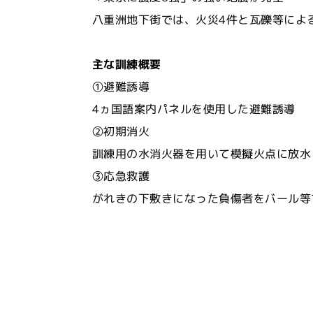
八重洲地下街では、火災4件と瓦礫等によ
主な訓練概要
①避難誘導
4ヵ国語案内パネルを使用した避難誘導
②初期消火
訓練用の水消火器を用いて模擬火点に放水
③応急救護
がれきの下敷きになった負傷者をバール等