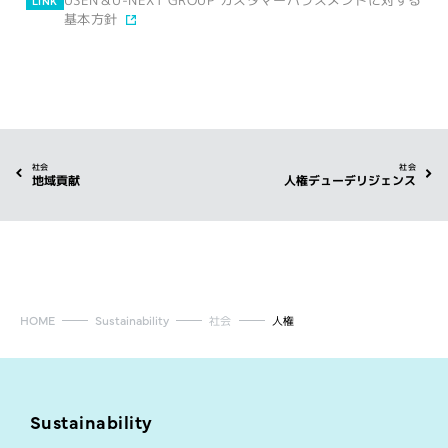
USEN＆U-NEXT GROUP カスタマーハラスメントに対する
LINK
基本方針
社会
社会
地域貢献
人権デューデリジェンス
HOME
Sustainability
社会
人権
Sustainability