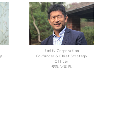
Junify Corporation
ャー
Co-funder & Chief Strategy
Officer
安武 弘晃 氏