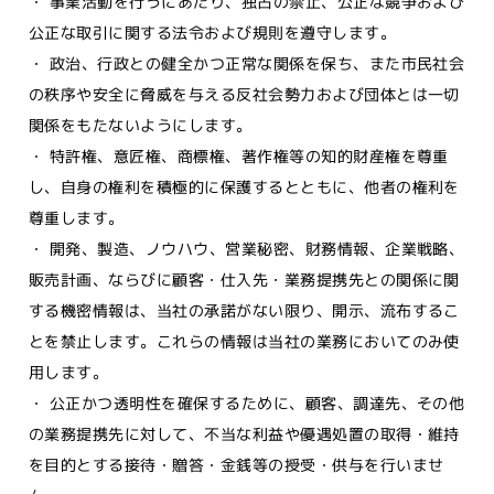
・ 事業活動を行うにあたり、独占の禁止、公正な競争および
公正な取引に関する法令および規則を遵守します。
・ 政治、行政との健全かつ正常な関係を保ち、また市民社会
の秩序や安全に脅威を与える反社会勢力および団体とは一切
関係をもたないようにします。
・ 特許権、意匠権、商標権、著作権等の知的財産権を尊重
し、自身の権利を積極的に保護するとともに、他者の権利を
尊重します。
・ 開発、製造、ノウハウ、営業秘密、財務情報、企業戦略、
販売計画、ならびに顧客・仕入先・業務提携先との関係に関
する機密情報は、当社の承諾がない限り、開示、流布するこ
とを禁止します。これらの情報は当社の業務においてのみ使
用します。
・ 公正かつ透明性を確保するために、顧客、調達先、その他
の業務提携先に対して、不当な利益や優遇処置の取得・維持
を目的とする接待・贈答・金銭等の授受・供与を行いませ